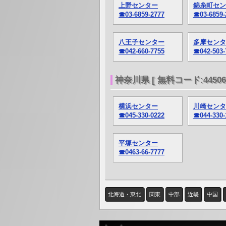
上野センター
錦糸町セン
☎03-6859-2777
☎03-6859-
八王子センター
多摩センタ
☎042-660-7755
☎042-503-
神奈川県 [ 無料コード:445064
横浜センター
川崎センタ
☎045-330-0222
☎044-330-
平塚センター
☎0463-66-7777
北海道・東北
関東
中部
近畿
中国