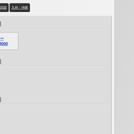
四国
九州・沖縄
]
ー
4000
]
]