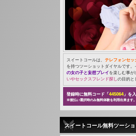
スイートコールは、
テレフォンセッ
を持つツーショットダイヤルです。
の女の子と妄想プレイ
を楽しむ事が
いやセックスフレンド探し
の目的と
445064
登録時に無料コード「
」を
※後払い選択時のみ無料体験を利用出来ます
スイートコール無料ツーショ