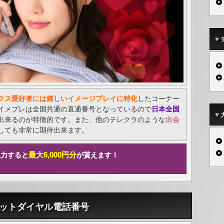
クス愛好者には嬉しいイメージプレイに特化
したコーナー
イメプレは全国共通の直通番号となっているので
日本全国
出来るのが特徴的です。また、他のテレクラのような
出会
しても非常に期待出来ます。
最大6,000円分
入力すると
が貰えます！
。
ットダイヤル電話番号